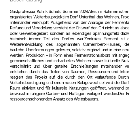
Gastprofessur Kofink Schels, Sommer 2024Alles im Rahmen ist ei
organisiertes Weiterbauprojekt im Dorf Unterthal, das Wohnen, Prod
miteinander verknüpft. Ausgehend von der Analogie der Fermenta
Reifung und Veredelung versteht der Entwurf den Ort nicht als a
oder Gewerbegebiet, sondern als lebendiges Spannungsfeld dazw
historisch immer Teil des Dorfes war.Zentrales Element ist
Weiterentwicklung des sogenannten Camembert-Hauses, des
bauliche Überformungen gelesen, selektiv ergänzt und in eine ne
werden. Produktion – in Form eines Fermentationslabors mit angegl
gemeinschaftliches und individuelles Wohnen sowie kulturelle Nut
verschränkt und über geteilte Erschließungen miteinander ve
entstehen durch das Teilen von Räumen, Ressourcen und Infrastr
reagiert das Projekt auf die durch den Ort verlaufende Durc
Verkehrsberuhigung und einen neuen Belagswechsel wird die Dorfmi
Raum aktiviert und für kulturelle Nutzungen geöffnet, während 
bewusst in ruhigere Garten- und Hoflagen verlagert werden.Der En
ressourcenschonenden Ansatz des Weiterbauens.