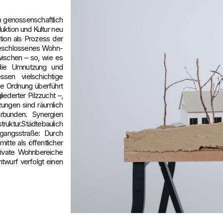
n genossenschaftlich
uktion und Kultur neu
tion als Prozess der
bgeschlossenes Wohn-
ischen – so, wie es
 die Umnutzung und
sen vielschichtige
ue Ordnung überführt
iederter Pilzzucht –,
zungen sind räumlich
rbunden. Synergien
uktur.Städtebaulich
hgangsstraße: Durch
tte als öffentlicher
private Wohnbereiche
twurf verfolgt einen