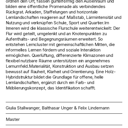
ordnen den Ort, fassen gürtelförmig den Außenraum und
bilden eine öffentliche Promenade als verbindendes
Rückgrat. Arkaden, Staffelungen und horizontale
Lernlandschaften reagieren auf Maßstab, Lärmintensität und
Nutzung und verknüpfen Schule, Sport und Quartier.Im
Inneren wird die klassische Flurschule weiterentwickelt: Der
Flur wird geteilt, umgelenkt und an Knotenpunkten zu
Aufenthalts- und Begegnungsräumen erweitert. So
entstehen Lerncluster mit gemeinschaftlichen Mitten, die
informelles Lernen fördern und soziale Interaktion
ermöglichen. Querlüftung, differenzierte Klimazonen und
flexibel nutzbare Räume unterstützen ein angenehmes
Lernumfeld.Materialität, Konstruktion und Ausbau setzen
bewusst auf Rauheit, Klarheit und Orientierung. Eine Holz-
Hybridstruktur bildet die Grundlage für offene, helle
Lernlandschaften, ergänzt durch ein Farb- und
Möblierungskonzept, das Identifikation schafft.
Giulia Stallwanger, Balthasar Unger & Felix Lindemann
Master